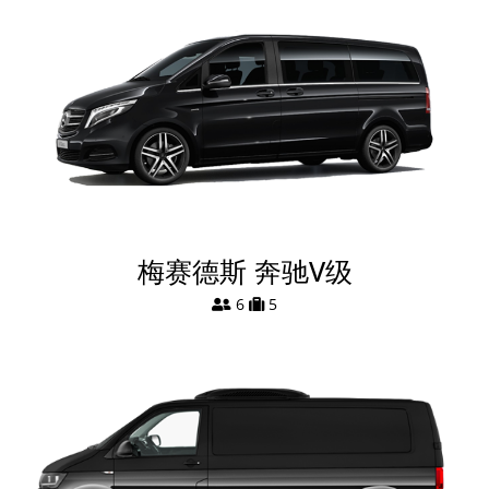
梅赛德斯 奔驰V级
6
5